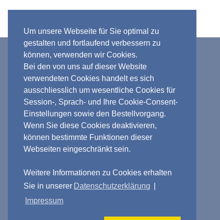
Um unsere Webseite für Sie optimal zu
gestalten und fortlaufend verbessern zu
Verkauf nur an Unternehmer, Gewerbetreibende,
können, verwenden wir Cookies.
Bei den von uns auf dieser Website
Freiberufler und öffentliche Institutionen. Kein
verwendeten Cookies handelt es sich
Verkauf an Verbraucher i.S.d. § 13 BGB.
ausschliesslich um wesentliche Cookies für
*** Verkauf und Versand nur innerhalb
Session-, Sprach- und Ihre Cookie-Consent-
Deutschlands, EU und Schweiz ***
Einstellungen sowie den Bestellvorgang.
Wenn Sie diese Cookies deaktivieren,
können bestimmte Funktionen dieser
CNC-Converting GmbH · Ringstr. 1 ·
Webseiten eingeschränkt sein.
34270 Schauenburg · T. +49 (0) 162-
6101504 ·
info@cnc-converting.de
Weitere Informationen zu Cookies erhalten
Impressum
|
AGB
|
Datenschutz
|
Sie in unserer
Datenschutzerklärung
|
Nutzungsbedingungen
|
Download-
Impressum
Bedingungen